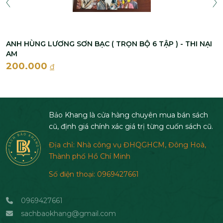
ANH HÙNG LƯƠNG SƠN BẠC ( TRỌN BỘ 6 TẬP ) - THI NẠI
AM
200.000
đ
Bảo Khang là cửa hàng chuyên mua bán sách
cũ, định giá chính xác giá trị từng cuốn sách cũ.
Địa chỉ: Nhà công vụ ĐHQGHCM, Đông Hoà,
Thành phố Hồ Chí Minh
Số điện thoại: 0969427661
0969427661
sachbaokhang@gmail.com