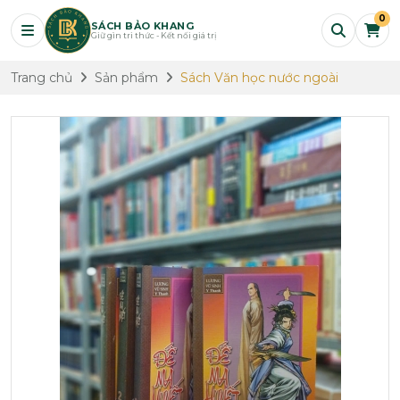
0
SÁCH BẢO KHANG
Giữ gìn tri thức - Kết nối giá trị
Trang chủ
Sản phẩm
Sách Văn học nước ngoài