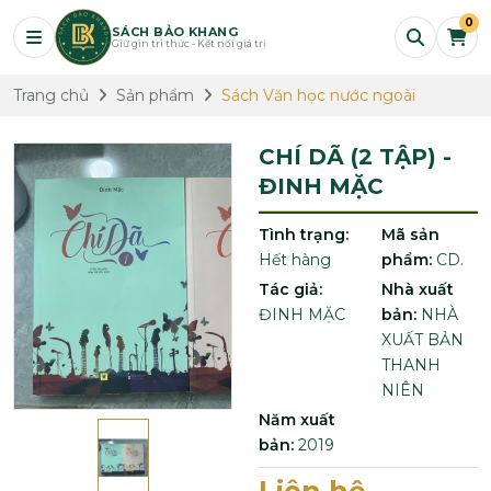
0
SÁCH BẢO KHANG
Giữ gìn tri thức - Kết nối giá trị
Trang chủ
Sản phẩm
Sách Văn học nước ngoài
CHÍ DÃ (2 TẬP) -
ĐINH MẶC
Tình trạng:
Mã sản
Hết hàng
phẩm:
CD.
Tác giả:
Nhà xuất
ĐINH MẶC
bản:
NHÀ
XUẤT BẢN
THANH
NIÊN
Năm xuất
bản:
2019