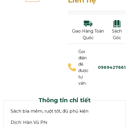
Liên hệ
Giao Hàng Toàn
Sách
Quốc
Gốc
Gọi
điện
để
0969427661
được
tư
vấn:
Thông tin chi tiết
Sách bìa mềm, ruột tốt, đủ phủ kiện
Dịch: Hàn Vũ Phi