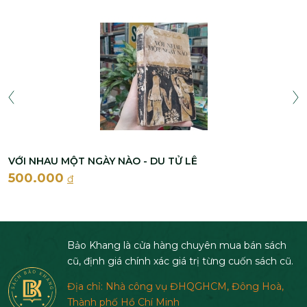
VỚI NHAU MỘT NGÀY NÀO - DU TỬ LÊ
500.000
đ
Bảo Khang là cửa hàng chuyên mua bán sách
cũ, định giá chính xác giá trị từng cuốn sách cũ.
Địa chỉ: Nhà công vụ ĐHQGHCM, Đông Hoà,
Thành phố Hồ Chí Minh