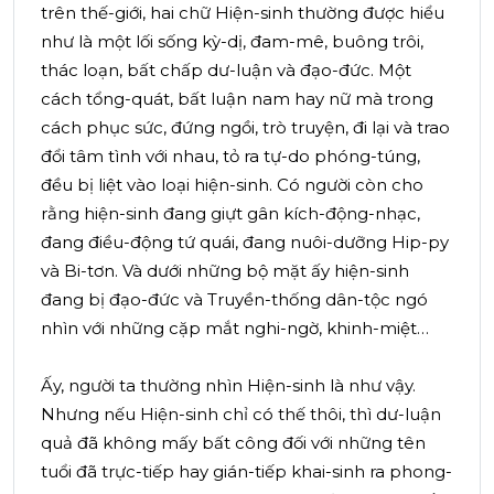
trên thế-giới, hai chữ Hiện-sinh thường được hiểu
như là một lối sống kỳ-dị, đam-mê, buông trôi,
thác loạn, bất chấp dư-luận và đạo-đức. Một
cách tổng-quát, bất luận nam hay nữ mà trong
cách phục sức, đứng ngồi, trò truyện, đi lại và trao
đổi tâm tình với nhau, tỏ ra tự-do phóng-túng,
đều bị liệt vào loại hiện-sinh. Có người còn cho
rằng hiện-sinh đang giựt gân kích-động-nhạc,
đang điều-động tứ quái, đang nuôi-dưỡng Hip-py
và Bi-tơn. Và dưới những bộ mặt ấy hiện-sinh
đang bị đạo-đức và Truyền-thống dân-tộc ngó
nhìn với những cặp mắt nghi-ngờ, khinh-miệt…
Ấy, người ta thường nhìn Hiện-sinh là như vậy.
Nhưng nếu Hiện-sinh chỉ có thế thôi, thì dư-luận
quả đã không mấy bất công đối với những tên
tuổi đã trực-tiếp hay gián-tiếp khai-sinh ra phong-