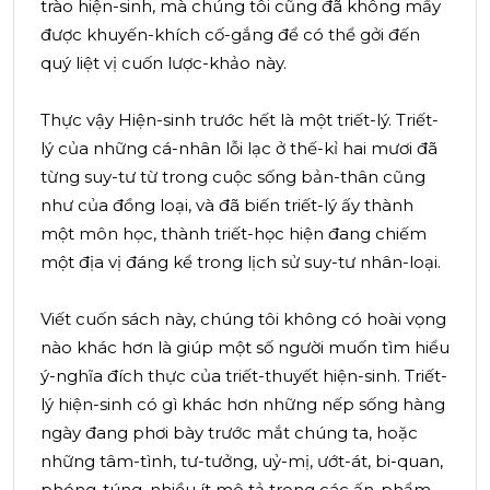
trào hiện-sinh, mà chúng tôi cũng đã không mấy
được khuyến-khích cố-gắng để có thể gởi đến
quý liệt vị cuốn lược-khảo này.
Thực vậy Hiện-sinh trước hết là một triết-lý. Triết-
lý của những cá-nhân lỗi lạc ở thế-kỉ hai mươi đã
từng suy-tư từ trong cuộc sống bản-thân cũng
như của đồng loại, và đã biến triết-lý ấy thành
một môn học, thành triết-học hiện đang chiếm
một địa vị đáng kể trong lịch sử suy-tư nhân-loại.
Viết cuốn sách này, chúng tôi không có hoài vọng
nào khác hơn là giúp một số người muốn tìm hiểu
ý-nghĩa đích thực của triết-thuyết hiện-sinh. Triết-
lý hiện-sinh có gì khác hơn những nếp sống hàng
ngày đang phơi bày trước mắt chúng ta, hoặc
những tâm-tình, tư-tưởng, uỷ-mị, ướt-át, bi-quan,
phóng-túng, nhiều ít mô tả trong các ấn-phẩm