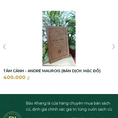
TÂM CẢNH - ANDRÉ MAUROIS (BẢN DỊCH: MẶC ĐỖ)
400.000
đ
Bảo Khang là cửa hàng chuyên mua bán sách
cũ, định giá chính xác giá trị từng cuốn sách cũ.