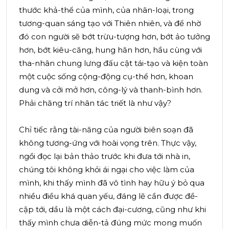
thước khả-thể của mình, của nhân-loại, trong
tương-quan sáng tạo với Thiên nhiên, và để nhờ
đó con người sẽ bớt trừu-tượng hơn, bớt ảo tưởng
hơn, bớt kiêu-căng, hung hăn hơn, hầu cùng với
tha-nhân chung lưng đấu cật tái-tạo và kiện toàn
một cuộc sống cộng-động cụ-thể hơn, khoan
dung và cởi mở hơn, công-lý và thanh-bình hơn.
Phải chăng trí nhân tác triết là như vậy?
Chỉ tiếc rằng tài-năng của người biên soạn đã
không tương-ứng với hoài vọng trên. Thực vậy,
ngồi đọc lại bản thảo trước khi đưa tới nhà in,
chúng tôi không khỏi ái ngại cho việc làm của
mình, khi thấy mình đã vô tình hay hữu ý bỏ qua
nhiều điều khá quan yếu, đáng lẽ cần được đề-
cập tới, dầu là một cách đại-cương, cũng như khi
thấy mình chưa diễn-tả đúng mức mong muốn