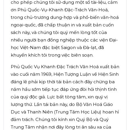
cho phép chúng tôi sử-dụng một số tài-liệu, cảm
ơn Phủ Quốc-Vụ-Khanh Đặc-Trách Văn-Hoá,
trong chủ-trương dung-hợp và phổ-biến văn-hoá
ngoại-quốc, đã chấp thuận in và xuất bản cuốn
sách này, và chúng tôi quý mến lòng tốt của
nhiều người bạn đồng nghiệp thuộc các viện Đại-
học Việt-Nam đặc biệt Saigon và Đà-lạt, đã
khuyến khích tôi trong việc biên soạn.
Phủ Quốc Vụ Khanh Đặc Trách Văn Hoá xuất bản
vào cuối năm 1969, Hiện Tượng Luận về Hiện Sinh
đáng lẽ phải kịp thời tái bản cách đây chừng ba
năm hầu sớm tiếp tục đáp ứng đòi hỏi thịnh tình
của quý độc giả. Lực bất tòng tâm, xin quý vị
lượng thứ. Lần tái bản này, do Bộ Văn Hoá Giáo
Dục và Thanh Niên (Trung Tâm Học Liệu) hoan hỉ
đảm trách. Chúng tôi kính xin Quý Bộ và Quý
Trung Tâm nhận nơi đây lòng tri ân sâu xa của