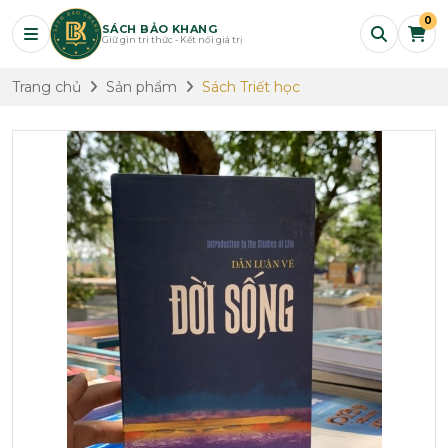
0
SÁCH BẢO KHANG
Giữ gìn tri thức - Kết nối giá trị
Trang chủ
Sản phẩm
Sách Triết học