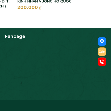
D. T.
KINH NHÂN VƯƠNG HỘ QUỐC
H )
200.000
đ
Fanpage