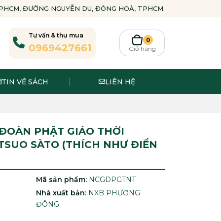
-TPHCM, ĐƯỜNG NGUYỄN DU, ĐÔNG HOÀ, TPHCM.
Tư vấn & thu mua
0
0969427661
Giỏ hàng
TIN VỀ SÁCH
LIÊN HỆ
 ĐOÀN PHẬT GIÁO THỜI
TSUO SÀTO (THÍCH NHƯ ĐIỂN
Mã sản phẩm:
NCGDPGTNT
Nhà xuất bản:
NXB PHƯƠNG
ĐÔNG