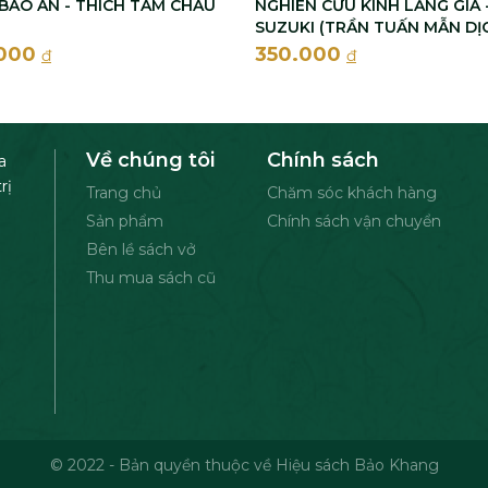
BÁO ÂN - THÍCH TÂM CHÂU
NGHIÊN CỨU KINH LĂNG GIÀ - 
SUZUKI (TRẦN TUẤN MẪN DỊC
.000
350.000
đ
đ
Về chúng tôi
Chính sách
a
rị
Trang chủ
Chăm sóc khách hàng
Sản phẩm
Chính sách vận chuyển
Bên lề sách vở
Thu mua sách cũ
© 2022 - Bản quyền thuộc về Hiệu sách Bảo Khang