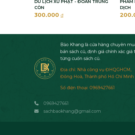
DU LỊCH XỨ PHẬT - ĐOÀN TRUNG
PHẨM 
CÒN
DỊCH
300.000
200
đ
Bảo Khang là cửa hàng chuyên mu
bán sách cũ, định giá chính xác giá t
từng cuốn sách cũ.
Địa chỉ: Nhà công vụ ĐHQGHCM,
Đông Hoà, Thành phố Hồ Chí Minh
Số điện thoại: 0969427661
0969427661
sachbaokhang@gmail.com