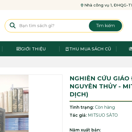
Nhà công vụ 1, ĐHQG
Tìm kiếm
GIỚI THIỆU
THU MUA SÁCH CŨ
NGHIÊN CỨU GIÁO
NGUYÊN THỦY - MI
DỊCH)
Tình trạng:
Còn hàng
Tác giả:
MITSUO SÀTO
Năm xuất bản: