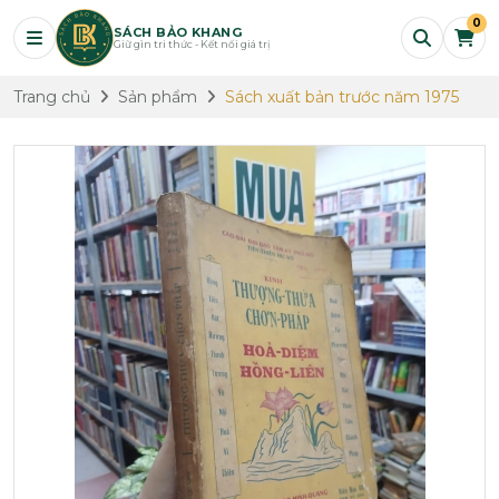
0
SÁCH BẢO KHANG
Giữ gìn tri thức - Kết nối giá trị
Trang chủ
Sản phẩm
Sách xuất bản trước năm 1975