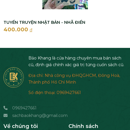
TUYỂN TRUYỆN NHẬT BẢN - NHÃ ĐIỂN
400.000
đ
Bảo Khang là cửa hàng chuyên mua bán sách
cũ, định giá chính xác giá trị từng cuốn sách cũ.
Địa chỉ: Nhà công vụ ĐHQGHCM, Đông Hoà,
Thành phố Hồ Chí Minh
Số điện thoại: 0969427661
0969427661
sachbaokhang@gmail.com
Về chúng tôi
Chính sách