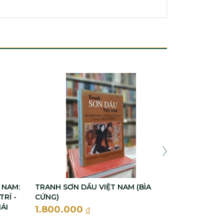
THE LEGEND
THOẠI MỘC 
250.000
đ
 NAM:
TRANH SƠN DẦU VIỆT NAM (BÌA
TRÍ -
CỨNG)
ÁI
1.800.000
đ