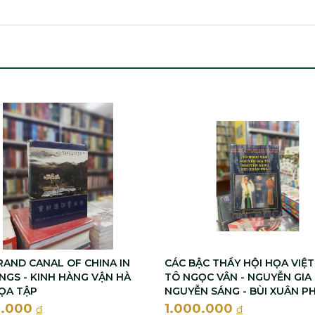
RAND CANAL OF CHINA IN
CÁC BẬC THẦY HỘI HỌA VIỆT
INGS - KINH HÀNG VẬN HÀ
TÔ NGỌC VÂN - NGUYỄN GIA 
ỌA TẬP
NGUYỄN SÁNG - BÙI XUÂN PH
0.000
1.000.000
đ
đ