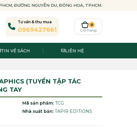
-TPHCM, ĐƯỜNG NGUYỄN DU, ĐÔNG HOÀ, TPHCM.
Tư vấn & thu mua
0
0969427661
Giỏ hàng
TIN VỀ SÁCH
LIÊN HỆ
PHICS (TUYỂN TẬP TÁC
NG TAY
Mã sản phẩm:
TCG
Nhà xuất bản:
TAPIR EDITIONS