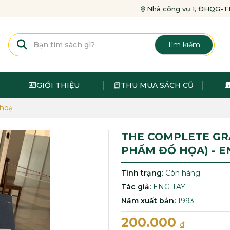
Nhà công vụ 1, ĐHQG
Tìm kiếm
GIỚI THIỆU
THU MUA SÁCH CŨ
 hoạ
THE COMPLETE GRA
PHẨM ĐỒ HỌA) - E
Tình trạng:
Còn hàng
Tác giả:
ENG TAY
Năm xuất bản:
1993
200.000
đ