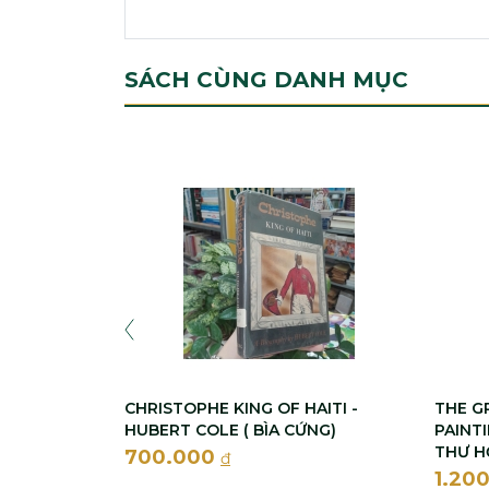
SÁCH CÙNG DANH MỤC
CHRISTOPHE KING OF HAITI -
THE G
HUBERT COLE ( BÌA CỨNG)
PAINT
THƯ H
700.000
đ
1.20