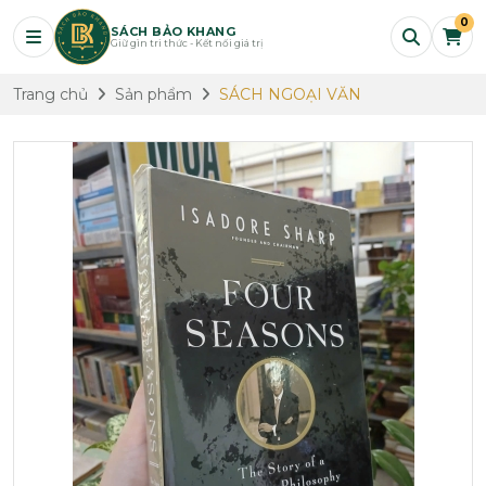
0
SÁCH BẢO KHANG
Giữ gìn tri thức - Kết nối giá trị
Trang chủ
Sản phẩm
SÁCH NGOẠI VĂN