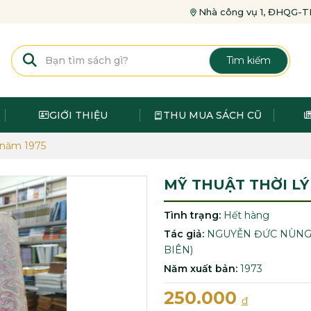
Nhà công vụ 1, ĐHQG
Tìm kiếm
GIỚI THIỆU
THU MUA SÁCH CŨ
 năm 1975
MỸ THUẬT THỜI LÝ
Tình trạng:
Hết hàng
Tác giả:
NGUYỄN ĐỨC NÙNG
BIÊN)
Năm xuất bản:
1973
250.000
đ