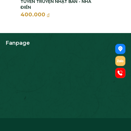
TUYỂN TRUYỆN NHẬT BẢN - NHÃ
ĐIỂN
400.000
đ
Fanpage