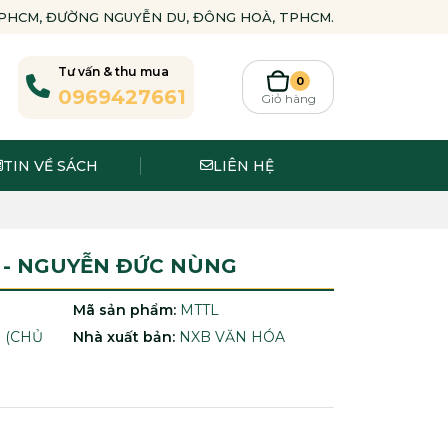
-TPHCM, ĐƯỜNG NGUYỄN DU, ĐÔNG HOÀ, TPHCM.
Tư vấn & thu mua
0
0969427661
Giỏ hàng
TIN VỀ SÁCH
LIÊN HỆ
 - NGUYỄN ĐỨC NÙNG
Mã sản phẩm:
MTTL
 (CHỦ
Nhà xuất bản:
NXB VĂN HÓA