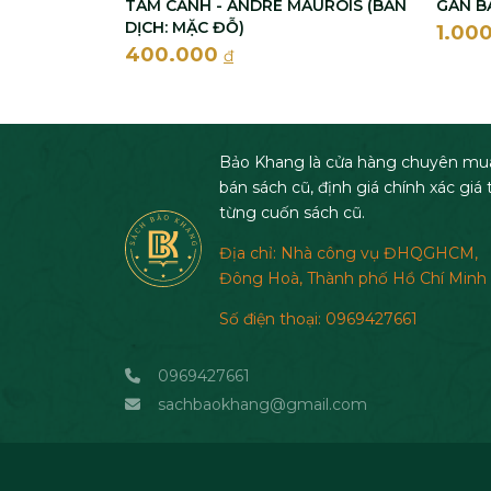
TÂM CẢNH - ANDRÉ MAUROIS (BẢN
GÀN B
DỊCH: MẶC ĐỖ)
1.00
400.000
đ
Bảo Khang là cửa hàng chuyên mu
bán sách cũ, định giá chính xác giá t
từng cuốn sách cũ.
Địa chỉ: Nhà công vụ ĐHQGHCM,
Đông Hoà, Thành phố Hồ Chí Minh
Số điện thoại: 0969427661
0969427661
sachbaokhang@gmail.com