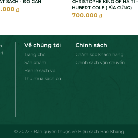
ÁT SÁCH - ĐỒ GÀN
CHRISTOPHE KING OF HAITI -
HUBERT COLE ( BÌA CỨNG)
0.000
đ
700.000
đ
Về chúng tôi
Chính sách
a
rị
Trang chủ
Chăm sóc khách hàng
Sản phẩm
Chính sách vận chuyển
Bên lề sách vở
Thu mua sách cũ
© 2022 - Bản quyền thuộc về Hiệu sách Bảo Khang