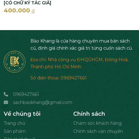
[CÓ CHỮ KÝ TÁC GIẢ]
400.000
đ
Bảo Khang là cửa hàng chuyên mua bán sách
cũ, định giá chính xác giá trị từng cuốn sách cũ.
Địa chỉ: Nhà công vụ ĐHQGHCM, Đông Hoà,
Thành phố Hồ Chí Minh
Số điện thoại: 0969427661
0969427661
sachbaokhang@gmail.com
Về chúng tôi
Chính sách
Trang chủ
Chăm sóc khách hàng
Sản phẩm
Chính sách vận chuyển