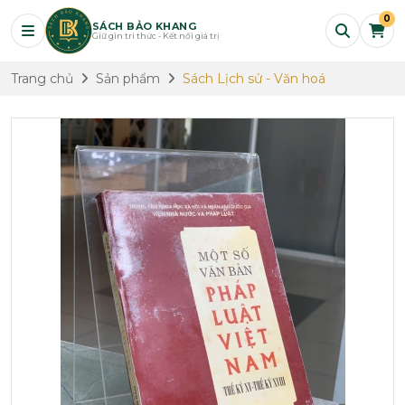
0
SÁCH BẢO KHANG
Giữ gìn tri thức - Kết nối giá trị
Trang chủ
Sản phẩm
Sách Lịch sử - Văn hoá