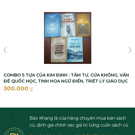
COMBO 5 TỰA CỦA KIM ĐỊNH : TÂM TƯ, CỬA KHỔNG, VẤN
ĐỀ QUỐC HỌC, TINH HOA NGỮ ĐIỂN, TRIẾT LÝ GIÁO DỤC
300.000
đ
Bảo Khang là cửa hàng chuyên mua bán sách
cũ, định giá chính xác giá trị từng cuốn sách cũ.