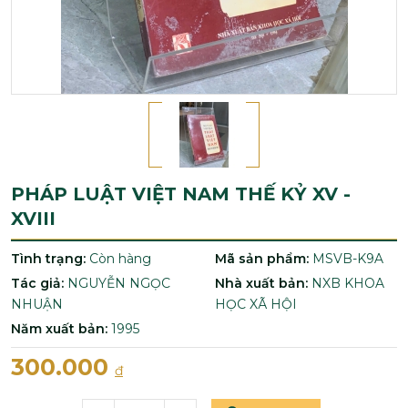
PHÁP LUẬT VIỆT NAM THẾ KỶ XV -
XVIII
Tình trạng:
Còn hàng
Mã sản phẩm:
MSVB-K9A
Tác giả:
NGUYỄN NGỌC
Nhà xuất bản:
NXB KHOA
NHUẬN
HỌC XÃ HỘI
Năm xuất bản:
1995
300.000
đ