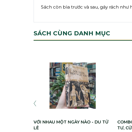
Sách còn bìa trước và sau, gáy rách như h
SÁCH CÙNG DANH MỤC
VỚI NHAU MỘT NGÀY NÀO - DU TỬ
COMBO
LÊ
TƯ, C