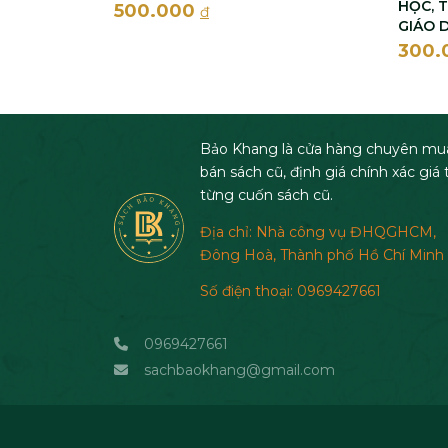
HỌC, T
500.000
đ
GIÁO 
300.
Bảo Khang là cửa hàng chuyên mu
bán sách cũ, định giá chính xác giá t
từng cuốn sách cũ.
Địa chỉ: Nhà công vụ ĐHQGHCM,
Đông Hoà, Thành phố Hồ Chí Minh
Số điện thoại: 0969427661
0969427661
sachbaokhang@gmail.com