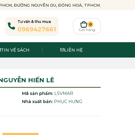
-TPHCM, ĐƯỜNG NGUYỄN DU, ĐÔNG HOÀ, TPHCM.
Tư vấn & thu mua
0
0969427661
Giỏ hàng
TIN VỀ SÁCH
LIÊN HỆ
 NGUYỄN HIẾN LÊ
Mã sản phẩm:
LSVMAR
Nhà xuất bản:
PHỤC HƯNG