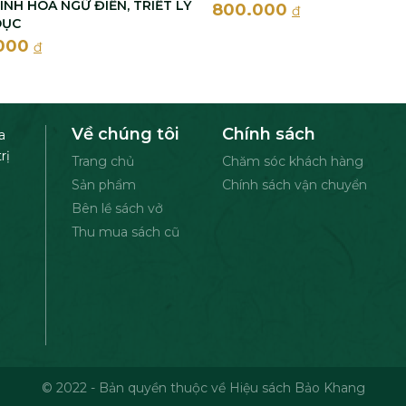
INH HOA NGỮ ĐIỂN, TRIẾT LÝ
800.000
đ
DỤC
000
đ
Về chúng tôi
Chính sách
a
rị
Trang chủ
Chăm sóc khách hàng
Sản phẩm
Chính sách vận chuyển
Bên lề sách vở
Thu mua sách cũ
© 2022 - Bản quyền thuộc về Hiệu sách Bảo Khang