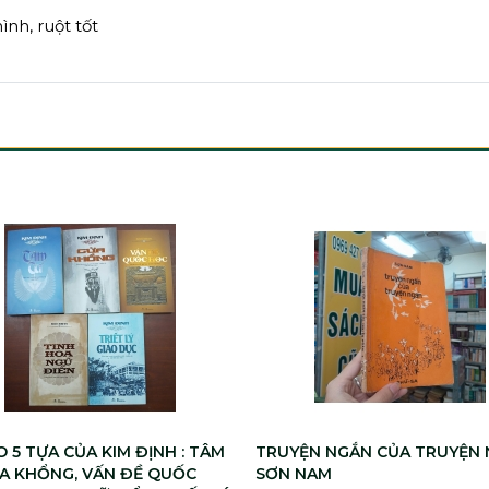
ình, ruột tốt
 5 TỰA CỦA KIM ĐỊNH : TÂM
TRUYỆN NGẮN CỦA TRUYỆN 
ỬA KHỔNG, VẤN ĐỀ QUỐC
SƠN NAM