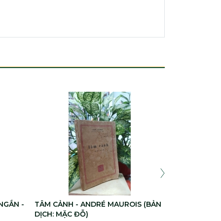
GÀN BÁT SÁ
1.000.00
NGẮN -
TÂM CẢNH - ANDRÉ MAUROIS (BẢN
DỊCH: MẶC ĐỖ)