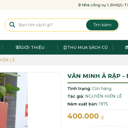
Nhà công vụ 1, ĐHQG
Tìm kiếm
GIỚI THIỆU
THU MUA SÁCH CŨ
IẾN LÊ
VĂN MINH Ả RẬP -
Tình trạng:
Còn hàng
Tác giả:
NGUYỄN HIẾN LÊ
Năm xuất bản:
1975
400.000
đ