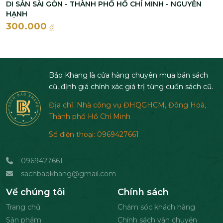
DI SẢN SÀI GÒN - THÀNH PHỐ HỒ CHÍ MINH - NGUYỄN
HẠNH
300.000
đ
Bảo Khang là cửa hàng chuyên mua bán sách
cũ, định giá chính xác giá trị từng cuốn sách cũ.
Địa chỉ: Nhà công vụ ĐHQGHCM, Đông Hoà,
Thành phố Hồ Chí Minh
Số điện thoại: 0969427661
0969427661
sachbaokhang@gmail.com
Về chúng tôi
Chính sách
Trang chủ
Chăm sóc khách hàng
Sản phẩm
Chính sách vận chuyển