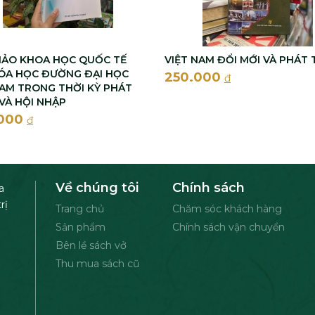
HẢO KHOA HỌC QUỐC TẾ
VIỆT NAM ĐỔI MỚI VÀ PHÁT 
ÓA HỌC ĐƯỜNG ĐẠI HỌC
250.000
đ
NAM TRONG THỜI KỲ PHÁT
 VÀ HỘI NHẬP
.000
đ
Về chúng tôi
Chính sách
a
rị
Trang chủ
Chăm sóc khách hàng
Sản phẩm
Chính sách vận chuyển
Bên lề sách vở
Thu mua sách cũ