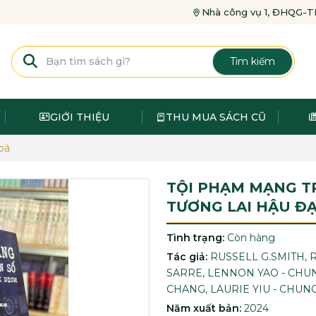
Nhà công vụ 1, ĐHQG
Tìm kiếm
GIỚI THIỆU
THU MUA SÁCH CŨ
oá
TỘI PHẠM MẠNG T
TƯƠNG LAI HẬU ĐẠ
Tình trạng:
Còn hàng
Tác giả:
RUSSELL G.SMITH, 
SARRE, LENNON YAO - CHU
CHANG, LAURIE YIU - CHUN
Năm xuất bản:
2024