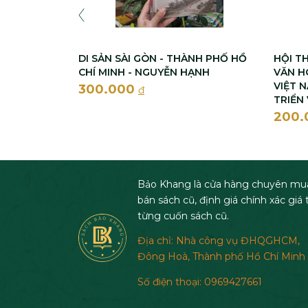
DI SẢN SÀI GÒN - THÀNH PHỐ HỒ
HỘI T
CHÍ MINH - NGUYỄN HẠNH
VĂN H
VIỆT 
300.000
đ
TRIỂN
200
Bảo Khang là cửa hàng chuyên mu
bán sách cũ, định giá chính xác giá t
từng cuốn sách cũ.
Địa chỉ: Nhà công vụ ĐHQGHCM,
Đông Hoà, Thành phố Hồ Chí Minh
Số điện thoại: 0969427661