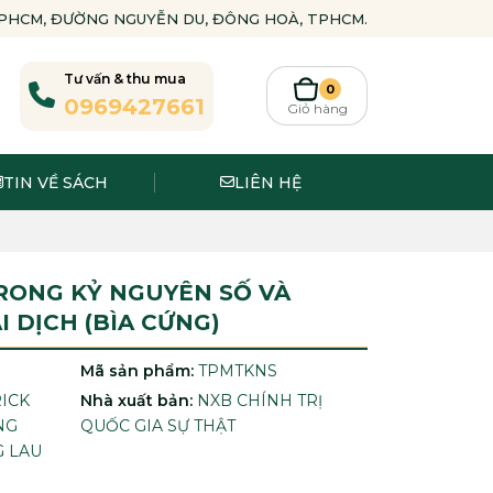
-TPHCM, ĐƯỜNG NGUYỄN DU, ĐÔNG HOÀ, TPHCM.
Tư vấn & thu mua
0
0969427661
Giỏ hàng
TIN VỀ SÁCH
LIÊN HỆ
RONG KỶ NGUYÊN SỐ VÀ
I DỊCH (BÌA CỨNG)
Mã sản phẩm:
TPMTKNS
RICK
Nhà xuất bản:
NXB CHÍNH TRỊ
NG
QUỐC GIA SỰ THẬT
G LAU