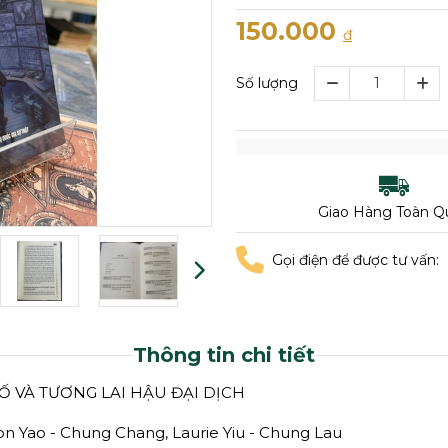
150.000
đ
Số lượng
Giao Hàng Toàn Q
Gọi điện để được tư vấn:
Thông tin chi tiết
 VÀ TƯƠNG LAI HẬU ĐẠI DỊCH
nnon Yao - Chung Chang, Laurie Yiu - Chung Lau