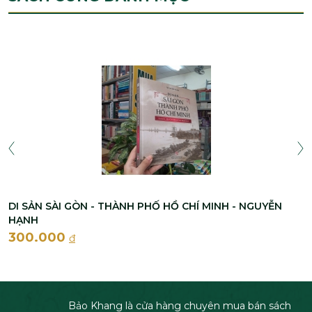
DI SẢN SÀI GÒN - THÀNH PHỐ HỒ CHÍ MINH - NGUYỄN
HẠNH
300.000
đ
Bảo Khang là cửa hàng chuyên mua bán sách