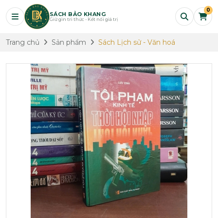
0
SÁCH BẢO KHANG
Giữ gìn tri thức - Kết nối giá trị
Trang chủ
Sản phẩm
Sách Lịch sử - Văn hoá