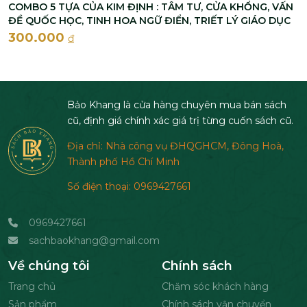
COMBO 5 TỰA CỦA KIM ĐỊNH : TÂM TƯ, CỬA KHỔNG, VẤN
ĐỀ QUỐC HỌC, TINH HOA NGỮ ĐIỂN, TRIẾT LÝ GIÁO DỤC
300.000
đ
Bảo Khang là cửa hàng chuyên mua bán sách
cũ, định giá chính xác giá trị từng cuốn sách cũ.
Địa chỉ: Nhà công vụ ĐHQGHCM, Đông Hoà,
Thành phố Hồ Chí Minh
Số điện thoại: 0969427661
0969427661
sachbaokhang@gmail.com
Về chúng tôi
Chính sách
Trang chủ
Chăm sóc khách hàng
Sản phẩm
Chính sách vận chuyển