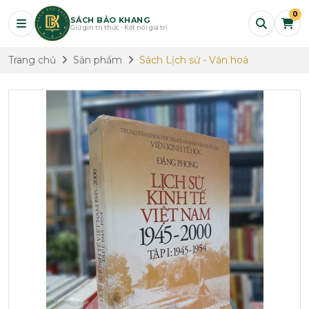
0
SÁCH BẢO KHANG
Giữ gìn tri thức - Kết nối giá trị
Trang chủ
Sản phẩm
Sách Lịch sử - Văn hoá