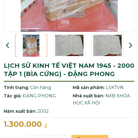
LỊCH SỬ KINH TẾ VIỆT NAM 1945 - 2000
TẬP 1 (BÌA CỨNG) - ĐẶNG PHONG
Tình trạng:
Còn hàng
Mã sản phẩm:
LSKTVN
Tác giả:
ĐẶNG PHONG
Nhà xuất bản:
NXB KHOA
HỌC XÃ HỘI
Năm xuất bản:
2002
1.300.000
đ