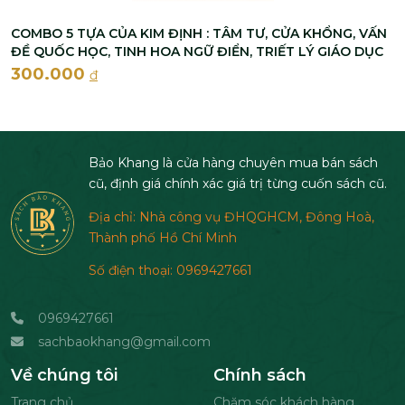
COMBO 5 TỰA CỦA KIM ĐỊNH : TÂM TƯ, CỬA KHỔNG, VẤN
ĐỀ QUỐC HỌC, TINH HOA NGỮ ĐIỂN, TRIẾT LÝ GIÁO DỤC
300.000
đ
Bảo Khang là cửa hàng chuyên mua bán sách
cũ, định giá chính xác giá trị từng cuốn sách cũ.
Địa chỉ: Nhà công vụ ĐHQGHCM, Đông Hoà,
Thành phố Hồ Chí Minh
Số điện thoại: 0969427661
0969427661
sachbaokhang@gmail.com
Về chúng tôi
Chính sách
Trang chủ
Chăm sóc khách hàng