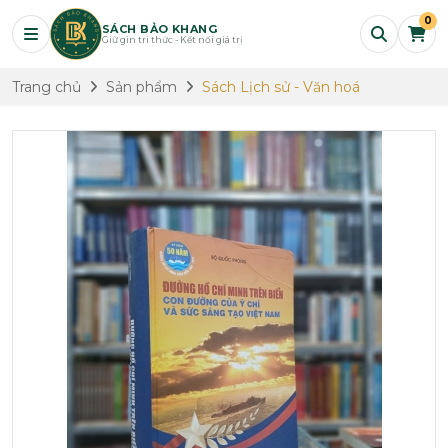
0
SÁCH BẢO KHANG
Giữ gìn tri thức - Kết nối giá trị
Trang chủ
Sản phẩm
Sách Lịch sử - Văn hoá