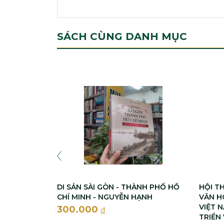
SÁCH CÙNG DANH MỤC
DI SẢN SÀI GÒN - THÀNH PHỐ HỒ
HỘI T
CHÍ MINH - NGUYỄN HẠNH
VĂN H
VIỆT 
300.000
đ
TRIỂN