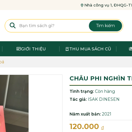
Nhà công vụ 1, ĐHQG
Tìm kiếm
GIỚI THIỆU
THU MUA SÁCH CŨ
oá
CHÂU PHI NGHÌN T
Tình trạng:
Còn hàng
Tác giả:
ISAK DINESEN
Năm xuất bản:
2021
120.000
đ