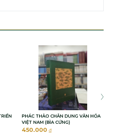
NHỮNG THÀN
GIỚI (BÌA C
THƯỜNG
280.000
TRIỂN
PHÁC THẢO CHÂN DUNG VĂN HÓA
VIỆT NAM (BÌA CỨNG)
450.000
đ