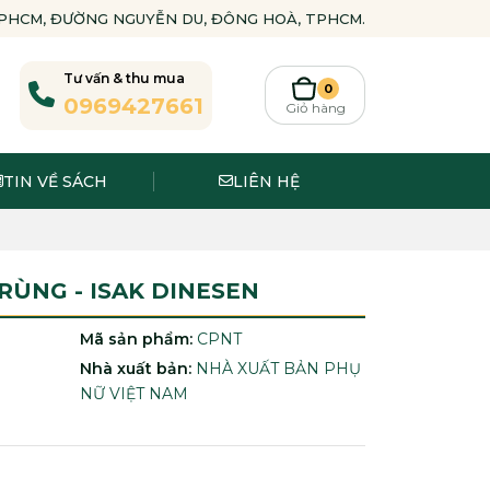
-TPHCM, ĐƯỜNG NGUYỄN DU, ĐÔNG HOÀ, TPHCM.
Tư vấn & thu mua
0
0969427661
Giỏ hàng
TIN VỀ SÁCH
LIÊN HỆ
RÙNG - ISAK DINESEN
Mã sản phẩm:
CPNT
Nhà xuất bản:
NHÀ XUẤT BẢN PHỤ
NỮ VIỆT NAM