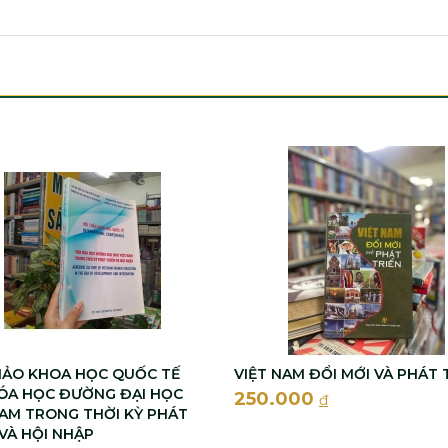
HẢO KHOA HỌC QUỐC TẾ
VIỆT NAM ĐỔI MỚI VÀ PHÁT 
ÓA HỌC ĐƯỜNG ĐẠI HỌC
250.000
đ
NAM TRONG THỜI KỲ PHÁT
 VÀ HỘI NHẬP