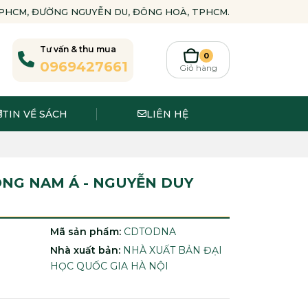
-TPHCM, ĐƯỜNG NGUYỄN DU, ĐÔNG HOÀ, TPHCM.
Tư vấn & thu mua
0
0969427661
Giỏ hàng
TIN VỀ SÁCH
LIÊN HỆ
ÔNG NAM Á - NGUYỄN DUY
Mã sản phẩm:
CDTODNA
Nhà xuất bản:
NHÀ XUẤT BẢN ĐẠI
HỌC QUỐC GIA HÀ NỘI