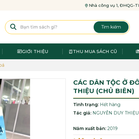
Nhà công vụ 1, ĐHQG
Tìm kiếm
GIỚI THIỆU
THU MUA SÁCH CŨ
oá
CÁC DÂN TỘC Ở Đ
THIỆU (CHỦ BIÊN)
Tình trạng:
Hết hàng
Tác giả:
NGUYỄN DUY THIỆU
Năm xuất bản:
2019