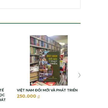
PHÁC THẢO
VIỆT NAM (B
450.000
TẾ
VIỆT NAM ĐỔI MỚI VÀ PHÁT TRIỂN
HỌC
250.000
đ
HÁT