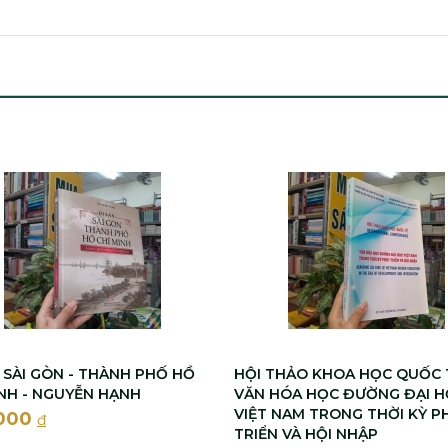
N SÀI GÒN - THÀNH PHỐ HỒ
HỘI THẢO KHOA HỌC QUỐC 
INH - NGUYỄN HẠNH
VĂN HÓA HỌC ĐƯỜNG ĐẠI 
VIỆT NAM TRONG THỜI KỲ P
000
đ
TRIỂN VÀ HỘI NHẬP