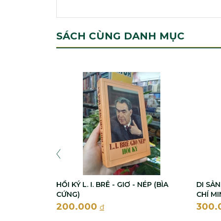
SÁCH CÙNG DANH MỤC
HỒI KÝ L. I. BRÊ - GIƠ - NÉP (BÌA
DI SẢ
CỨNG)
CHÍ M
200.000
300.
đ