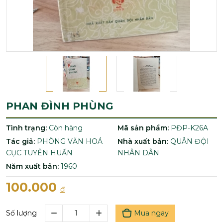
PHAN ĐÌNH PHÙNG
Tình trạng:
Còn hàng
Mã sản phẩm:
PĐP-K26A
Tác giả:
PHÒNG VĂN HOÁ
Nhà xuất bản:
QUÂN ĐỘI
CỤC TUYÊN HUẤN
NHÂN DÂN
Năm xuất bản:
1960
100.000
đ
Mua ngay
Số lượng