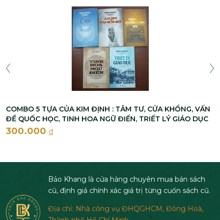
COMBO 5 TỰA CỦA KIM ĐỊNH : TÂM TƯ, CỬA KHỔNG, VẤN
ĐỀ QUỐC HỌC, TINH HOA NGỮ ĐIỂN, TRIẾT LÝ GIÁO DỤC
300.000
đ
Bảo Khang là cửa hàng chuyên mua bán sách
cũ, định giá chính xác giá trị từng cuốn sách cũ.
Địa chỉ: Nhà công vụ ĐHQGHCM, Đông Hoà,
Thành phố Hồ Chí Minh