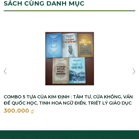
SÁCH CÙNG DANH MỤC
COMBO 5 TỰA CỦA KIM ĐỊNH : TÂM TƯ, CỬA KHỔNG, VẤN
ĐỀ QUỐC HỌC, TINH HOA NGỮ ĐIỂN, TRIẾT LÝ GIÁO DỤC
300.000
đ