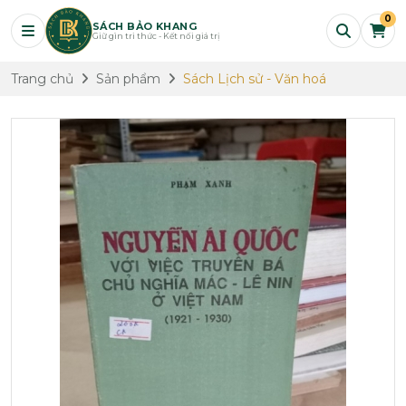
0
SÁCH BẢO KHANG
Giữ gìn tri thức - Kết nối giá trị
Trang chủ
Sản phẩm
Sách Lịch sử - Văn hoá