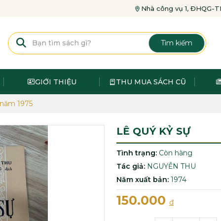
Nhà công vụ 1, ĐHQG
Tìm kiếm
GIỚI THIỆU
THU MUA SÁCH CŨ
 năm 1975
LÊ QUÝ KỶ SỰ
Tình trạng:
Còn hàng
Tác giả:
NGUYỄN THU
Năm xuất bản:
1974
150.000
đ