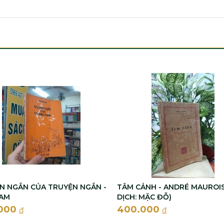
N NGẮN CỦA TRUYỆN NGẮN -
TÂM CẢNH - ANDRÉ MAUROIS
AM
DỊCH: MẶC ĐỖ)
.000
400.000
đ
đ