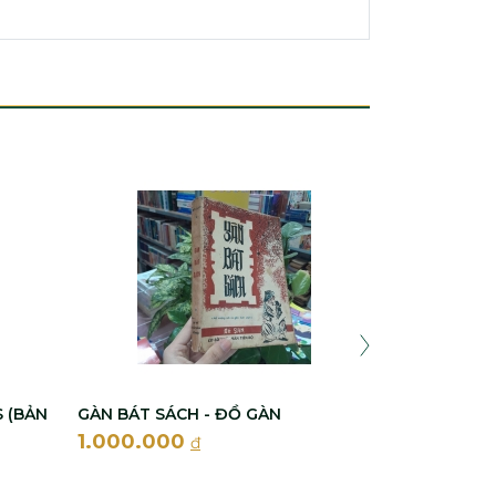
CHRISTOPHE 
HUBERT COLE
700.000
 (BẢN
GÀN BÁT SÁCH - ĐỒ GÀN
1.000.000
đ