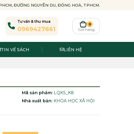
-TPHCM, ĐƯỜNG NGUYỄN DU, ĐÔNG HOÀ, TPHCM.
Tư vấn & thu mua
0
0969427661
Giỏ hàng
TIN VỀ SÁCH
LIÊN HỆ
Mã sản phẩm:
LQKS_K8
Nhà xuất bản:
KHOA HỌC XÃ HỘI