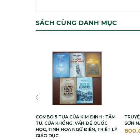
SÁCH CÙNG DANH MỤC
COMBO 5 TỰA CỦA KIM ĐỊNH : TÂM
TRUYỆ
TƯ, CỬA KHỔNG, VẤN ĐỀ QUỐC
SƠN N
HỌC, TINH HOA NGỮ ĐIỂN, TRIẾT LÝ
800
GIÁO DỤC