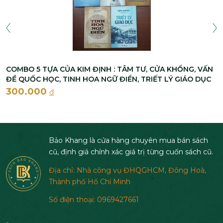
COMBO 5 TỰA CỦA KIM ĐỊNH : TÂM TƯ, CỬA KHỔNG, VẤN
ĐỀ QUỐC HỌC, TINH HOA NGỮ ĐIỂN, TRIẾT LÝ GIÁO DỤC
300.000
đ
Bảo Khang là cửa hàng chuyên mua bán sách
cũ, định giá chính xác giá trị từng cuốn sách cũ.
Địa chỉ: Nhà công vụ ĐHQGHCM, Đông Hoà,
Thành phố Hồ Chí Minh
Số điện thoại: 0969427661