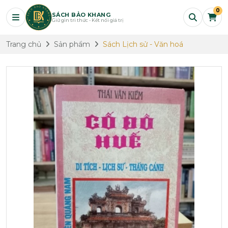
0
SÁCH BẢO KHANG
Giữ gìn tri thức - Kết nối giá trị
Trang chủ
Sản phẩm
Sách Lịch sử - Văn hoá