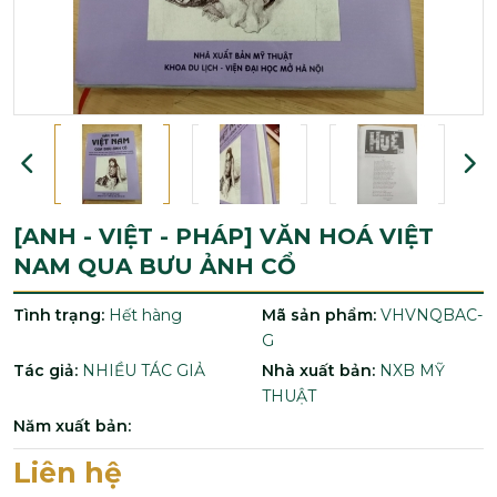
[ANH - VIỆT - PHÁP] VĂN HOÁ VIỆT
NAM QUA BƯU ẢNH CỔ
Tình trạng:
Hết hàng
Mã sản phẩm:
VHVNQBAC-
G
Tác giả:
NHIỀU TÁC GIẢ
Nhà xuất bản:
NXB MỸ
THUẬT
Năm xuất bản:
Liên hệ