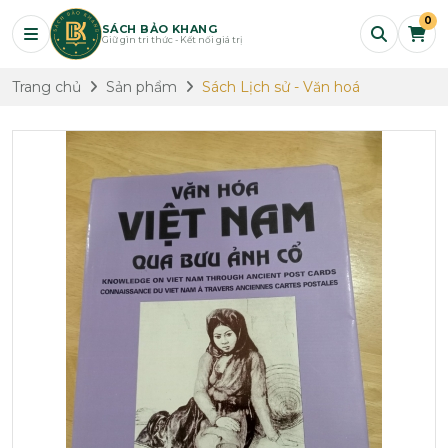
0
SÁCH BẢO KHANG
Giữ gìn tri thức - Kết nối giá trị
Trang chủ
Sản phẩm
Sách Lịch sử - Văn hoá