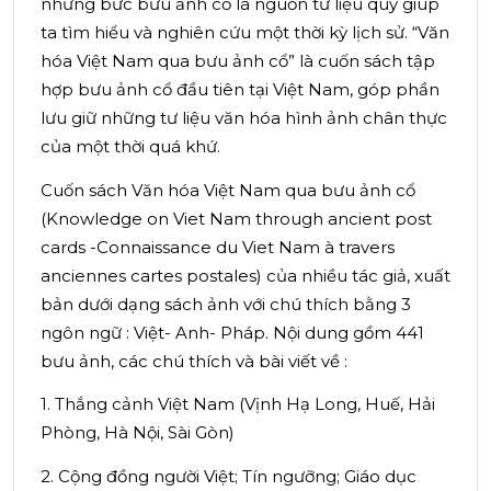
những bức bưu ảnh cổ là nguồn tư liệu quý giúp
ta tìm hiểu và nghiên cứu một thời kỳ lịch sử. “Văn
hóa Việt Nam qua bưu ảnh cổ” là cuốn sách tập
hợp bưu ảnh cổ đầu tiên tại Việt Nam, góp phần
lưu giữ những tư liệu văn hóa hình ảnh chân thực
của một thời quá khứ.
Cuốn sách Văn hóa Việt Nam qua bưu ảnh cổ
(Knowledge on Viet Nam through ancient post
cards -Connaissance du Viet Nam à travers
anciennes cartes postales) của nhiều tác giả, xuất
bản dưới dạng sách ảnh với chú thích bằng 3
ngôn ngữ : Việt- Anh- Pháp. Nội dung gồm 441
bưu ảnh, các chú thích và bài viết về :
1. Thắng cảnh Việt Nam (Vịnh Hạ Long, Huế, Hải
Phòng, Hà Nội, Sài Gòn)
2. Cộng đồng người Việt; Tín ngưỡng; Giáo dục