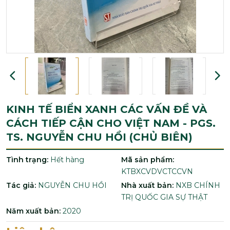
KINH TẾ BIỂN XANH CÁC VẤN ĐỀ VÀ
CÁCH TIẾP CẬN CHO VIỆT NAM - PGS.
TS. NGUYỄN CHU HỒI (CHỦ BIÊN)
Tình trạng:
Hết hàng
Mã sản phẩm:
KTBXCVDVCTCCVN
Tác giả:
NGUYỄN CHU HỒI
Nhà xuất bản:
NXB CHÍNH
TRỊ QUỐC GIA SỰ THẬT
Năm xuất bản:
2020