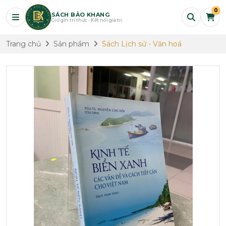
0
SÁCH BẢO KHANG
Giữ gìn tri thức - Kết nối giá trị
Trang chủ
Sản phẩm
Sách Lịch sử - Văn hoá