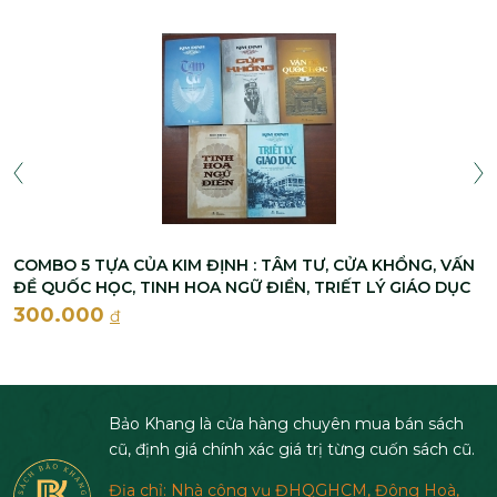
COMBO 5 TỰA CỦA KIM ĐỊNH : TÂM TƯ, CỬA KHỔNG, VẤN
ĐỀ QUỐC HỌC, TINH HOA NGỮ ĐIỂN, TRIẾT LÝ GIÁO DỤC
300.000
đ
Bảo Khang là cửa hàng chuyên mua bán sách
cũ, định giá chính xác giá trị từng cuốn sách cũ.
Địa chỉ: Nhà công vụ ĐHQGHCM, Đông Hoà,