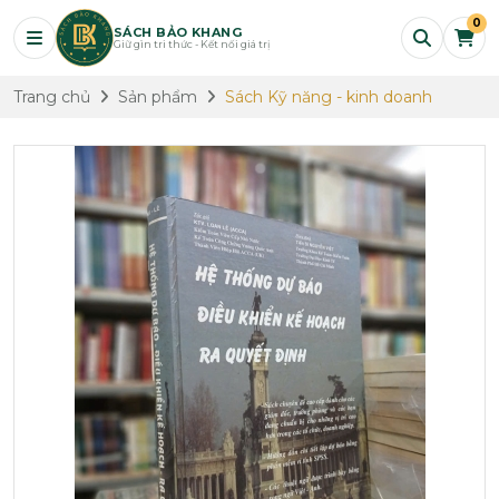
0
SÁCH BẢO KHANG
Giữ gìn tri thức - Kết nối giá trị
Trang chủ
Sản phẩm
Sách Kỹ năng - kinh doanh