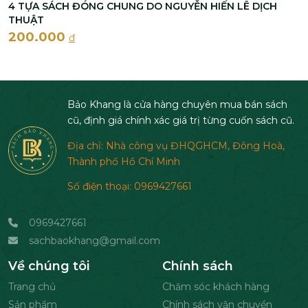
4 TỰA SÁCH ĐÓNG CHUNG DO NGUYỄN HIẾN LÊ DỊCH
THUẬT
200.000
đ
Bảo Khang là cửa hàng chuyên mua bán sách
cũ, định giá chính xác giá trị từng cuốn sách cũ.
Địa chỉ: Nhà công vụ ĐHQGHCM, Đông Hoà,
Thành phố Hồ Chí Minh
Số điện thoại: 0969427661
0969427661
sachbaokhang@gmail.com
Về chúng tôi
Chính sách
Trang chủ
Chăm sóc khách hàng
Sản phẩm
Chính sách vận chuyển