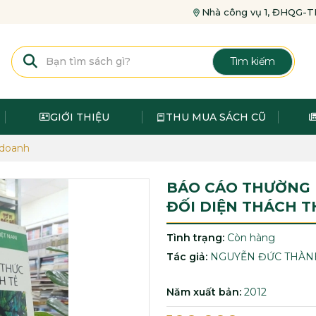
Nhà công vụ 1, ĐHQG
Tìm kiếm
GIỚI THIỆU
THU MUA SÁCH CŨ
 doanh
BÁO CÁO THƯỜNG N
ĐỐI DIỆN THÁCH T
Tình trạng:
Còn hàng
Tác giả:
NGUYỄN ĐỨC THÀN
Năm xuất bản:
2012