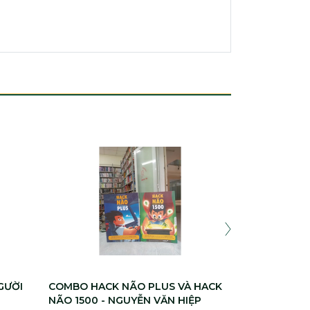
HACK NÃO 15
NGUYỄN VĂN
200.000
GƯỜI
COMBO HACK NÃO PLUS VÀ HACK
NÃO 1500 - NGUYỄN VĂN HIỆP