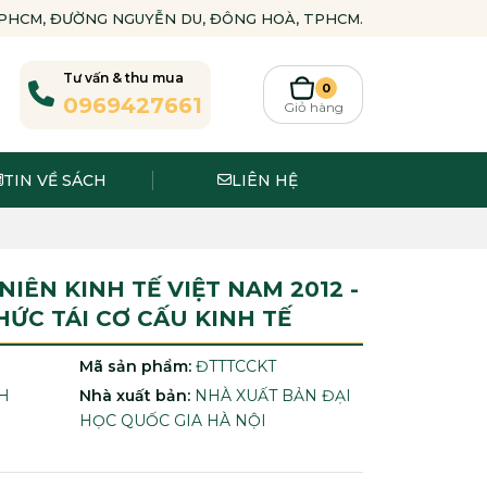
-TPHCM, ĐƯỜNG NGUYỄN DU, ĐÔNG HOÀ, TPHCM.
Tư vấn & thu mua
0
0969427661
Giỏ hàng
TIN VỀ SÁCH
LIÊN HỆ
IÊN KINH TẾ VIỆT NAM 2012 -
HỨC TÁI CƠ CẤU KINH TẾ
Mã sản phẩm:
ĐTTTCCKT
H
Nhà xuất bản:
NHÀ XUẤT BẢN ĐẠI
HỌC QUỐC GIA HÀ NỘI