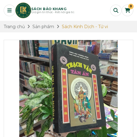
0
SÁCH BẢO KHANG
Giữ gìn tri thức - Kết nối giá trị
Trang chủ
Sản phẩm
Sách Kinh Dịch - Tử vi