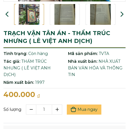
TRẠCH VẬN TÂN ÁN - THẨM TRÚC
NHƯNG ( LÊ VIỆT ANH DỊCH)
Tình trạng:
Còn hàng
Mã sản phẩm:
TVTA
Tác giả:
THẨM TRÚC
Nhà xuất bản:
NHÀ XUẤT
NHƯNG ( LÊ VIỆT ANH
BẢN VĂN HÓA VÀ THÔNG
DỊCH)
TIN
Năm xuất bản:
1997
400.000
đ
Mua ngay
Số lượng