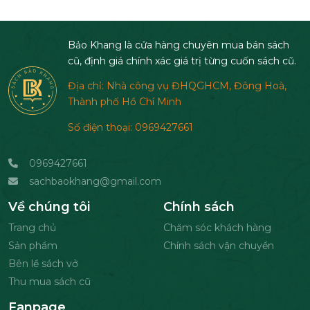
Bảo Khang là cửa hàng chuyên mua bán sách
cũ, định giá chính xác giá trị từng cuốn sách cũ.
Địa chỉ: Nhà công vụ ĐHQGHCM, Đông Hoà,
Thành phố Hồ Chí Minh
Số điện thoại: 0969427661
0969427661
sachbaokhang@gmail.com
Về chúng tôi
Chính sách
Trang chủ
Chăm sóc khách hàng
Sản phẩm
Chính sách vận chuyển
Bên lề sách vở
Thu mua sách cũ
Fanpage