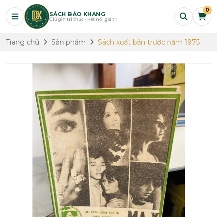
0
SÁCH BẢO KHANG
Giữ gìn tri thức - Kết nối giá trị
Trang chủ
Sản phẩm
Sách xuất bản trước năm 1975