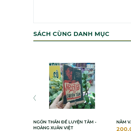
SÁCH CÙNG DANH MỤC
NGÓN THẦN ĐỂ LUYỆN TÂM -
NẰM VẠ
HOÀNG XUÂN VIỆT
200