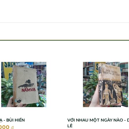
 - BÙI HIỂN
VỚI NHAU MỘT NGÀY NÀO - 
LÊ
.000
đ