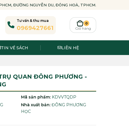
-TPHCM, ĐƯỜNG NGUYỄN DU, ĐÔNG HOÀ, TPHCM.
Tư vấn & thu mua
0
0969427661
Giỏ hàng
TIN VỀ SÁCH
LIÊN HỆ
 TRỤ QUAN ĐÔNG PHƯƠNG -
NG
Mã sản phẩm:
KDVVTQDP
NG
Nhà xuất bản:
ĐÔNG PHƯƠNG
HỌC