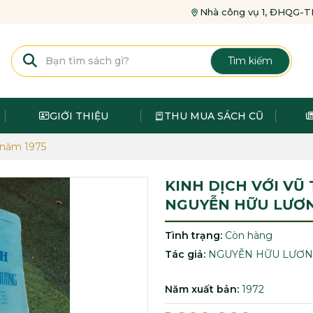
Nhà công vụ 1, ĐHQG
Tìm kiếm
GIỚI THIỆU
THU MUA SÁCH CŨ
 năm 1975
KINH DỊCH VỚI VŨ
NGUYỄN HỮU LƯƠ
Tình trạng:
Còn hàng
Tác giả:
NGUYỄN HỮU LƯƠ
Năm xuất bản:
1972