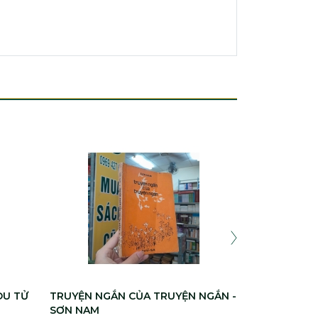
TÂM CẢNH -
DỊCH: MẶC Đ
400.000
DU TỬ
TRUYỆN NGẮN CỦA TRUYỆN NGẮN -
SƠN NAM