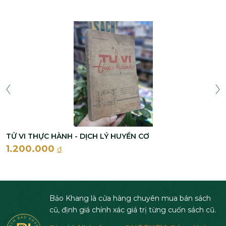
TỬ VI THỰC HÀNH - DỊCH LÝ HUYỀN CƠ
1.200.000
đ
Bảo Khang là cửa hàng chuyên mua bán sách
cũ, định giá chính xác giá trị từng cuốn sách cũ.