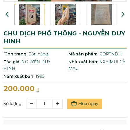
CHU DỊCH PHỔ THÔNG - NGUYỄN DUY
HINH
Tình trạng:
Còn hàng
Mã sản phẩm:
CDPTNDH
Tác giả:
NGUYỄN DUY
Nhà xuất bản:
NXB MŨI CÀ
HINH
MAU
Năm xuất bản:
1995
200.000
đ
Mua ngay
Số lượng