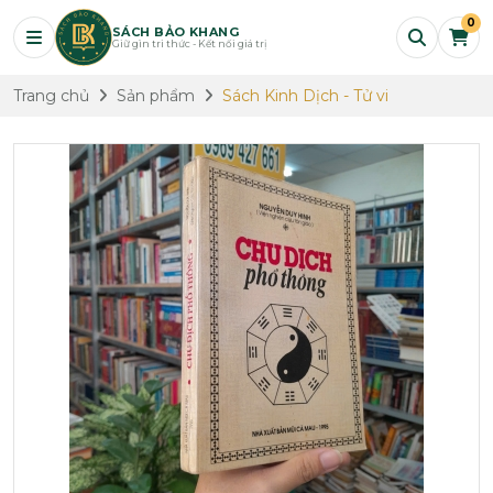
0
SÁCH BẢO KHANG
Giữ gìn tri thức - Kết nối giá trị
Trang chủ
Sản phẩm
Sách Kinh Dịch - Tử vi