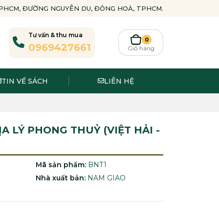
-TPHCM, ĐƯỜNG NGUYỄN DU, ĐÔNG HOÀ, TPHCM.
Tư vấn & thu mua
0
0969427661
Giỏ hàng
TIN VỀ SÁCH
LIÊN HỆ
A LÝ PHONG THUỶ (VIỆT HẢI -
Mã sản phẩm:
BNT1
Nhà xuất bản:
NAM GIAO