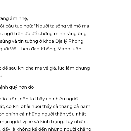
 trang ẩm nhẹ,
 một câu tục ngữ: "Người ta sống về mồ mả
tục ngữ trên đủ để chứng minh rằng ông
 sùng và tin tưởng ở khoa Địa lý Phong
người Việt theo đạo Khổng, Mạnh luôn
t để sau khi cha mẹ về già, lúc lâm chung
u.
ịnh quý hơn đời.
ão trên, nên ta thấy có nhiều người,
ất, có khi phải nuôi thầy cả tháng cả năm
hơn chính cả những người thân yêu nhất
 mọi người vị nể và kính trọng. Tuy nhiên,
ều, đấy là không kể đến những người chẳng