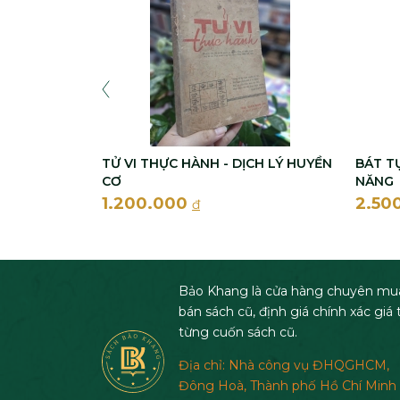
TỬ VI THỰC HÀNH - DỊCH LÝ HUYỀN
BÁT T
CƠ
NĂNG
1.200.000
2.50
đ
Bảo Khang là cửa hàng chuyên mu
bán sách cũ, định giá chính xác giá t
từng cuốn sách cũ.
Địa chỉ: Nhà công vụ ĐHQGHCM,
Đông Hoà, Thành phố Hồ Chí Minh