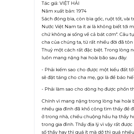
Tác giả: VIỆT HẢI
Năm xuất bản: 1974
Sách đóng bìa, còn bìa gốc, ruột tốt, vài
Nước Việt Nam ta ít ai là không biết tới
chứ không ai sống về cả bát cơm". Câu 
cha của chúng ta, từ rất nhiều đời đã tôn
Thuỷ một cách rất đặc biệt. Trong lòng 
luôn mang nặng hai hoài bão sau đây:
- Phải kiếm sao cho được một kiểu đất tố
sẽ đặt táng cho cha mẹ, gọi là để báo hiế
- Phải làm sao cho dòng họ được phồn th
Chính vì mang nặng trong lòng hai hoài b
nhiều gia đình đã khổ công tìm thấy để đ
ở trong nhà, chiều chuộng hầu hạ thầy 
trong gia đình. Thầy địa lý vì vậy rất được
số thầy hay thì quá ít mà dở thì quá nhi