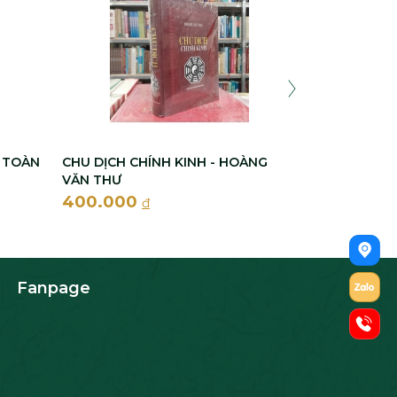
HẦU
100.000
đ
N TOÀN
CHU DỊCH CHÍNH KINH - HOÀNG
VĂN THƯ
400.000
đ
Fanpage