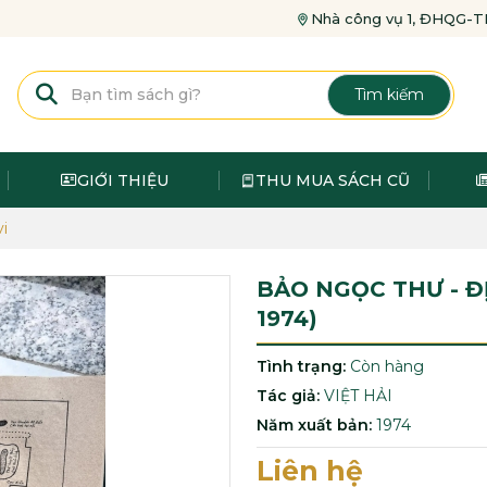
Nhà công vụ 1, ĐHQG
Tìm kiếm
GIỚI THIỆU
THU MUA SÁCH CŨ
vi
BẢO NGỌC THƯ - ĐỊ
1974)
Tình trạng:
Còn hàng
Tác giả:
VIỆT HẢI
Năm xuất bản:
1974
Liên hệ