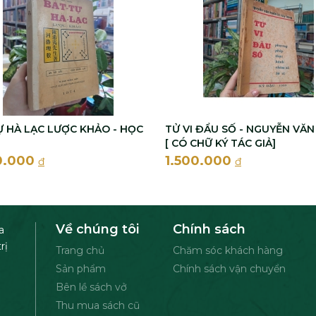
Ự HÀ LẠC LƯỢC KHẢO - HỌC
TỬ VI ĐẨU SỐ - NGUYỄN VĂ
[ CÓ CHỮ KÝ TÁC GIẢ]
0.000
1.500.000
đ
đ
Về chúng tôi
Chính sách
a
rị
Trang chủ
Chăm sóc khách hàng
Sản phẩm
Chính sách vận chuyển
Bên lề sách vở
Thu mua sách cũ