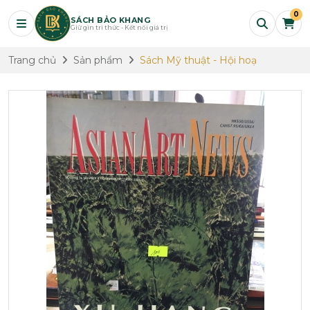
0
SÁCH BẢO KHANG
Giữ gìn tri thức - Kết nối giá trị
Trang chủ
Sản phẩm
Sách Mỹ thuật - Hội hoạ