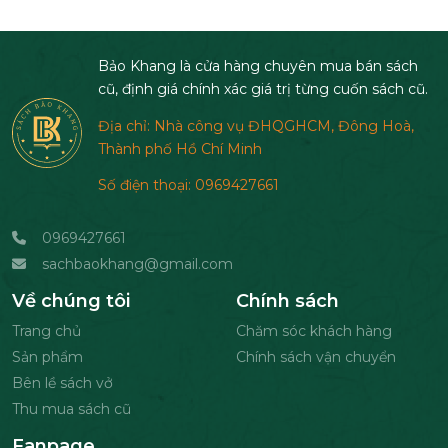
Bảo Khang là cửa hàng chuyên mua bán sách
cũ, định giá chính xác giá trị từng cuốn sách cũ.
Địa chỉ: Nhà công vụ ĐHQGHCM, Đông Hoà,
Thành phố Hồ Chí Minh
Số điện thoại: 0969427661
0969427661
sachbaokhang@gmail.com
Về chúng tôi
Chính sách
Trang chủ
Chăm sóc khách hàng
Sản phẩm
Chính sách vận chuyển
Bên lề sách vở
Thu mua sách cũ
Fanpage