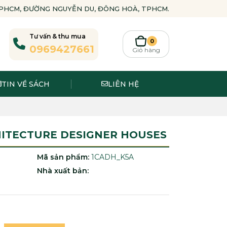
-TPHCM, ĐƯỜNG NGUYỄN DU, ĐÔNG HOÀ, TPHCM.
Tư vấn & thu mua
0
0969427661
Giỏ hàng
TIN VỀ SÁCH
LIÊN HỆ
HITECTURE DESIGNER HOUSES
Mã sản phẩm:
1CADH_K5A
Nhà xuất bản: