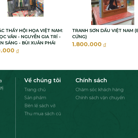
ẬC THẦY HỘI HỌA VIỆT NAM:
TRANH SƠN DẦU VIỆT NAM (
C VÂN - NGUYỄN GIA TRÍ -
CỨNG)
N SÁNG - BÙI XUÂN PHÁI
1.800.000
đ
0.000
đ
Về chúng tôi
Chính sách
a
rị
Trang chủ
Chăm sóc khách hàng
Sản phẩm
Chính sách vận chuyển
Bên lề sách vở
Thu mua sách cũ