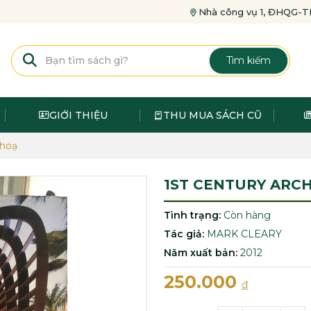
Nhà công vụ 1, ĐHQG
Tìm kiếm
GIỚI THIỆU
THU MUA SÁCH CŨ
 hoạ
1ST CENTURY ARC
Tình trạng:
Còn hàng
Tác giả:
MARK CLEARY
Năm xuất bản:
2012
250.000
đ