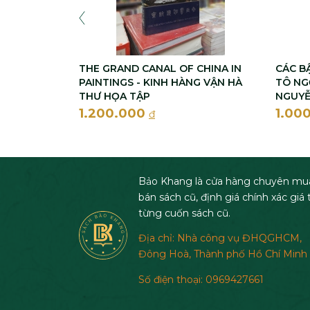
THE GRAND CANAL OF CHINA IN
CÁC B
PAINTINGS - KINH HÀNG VẬN HÀ
TÔ NGỌ
THƯ HỌA TẬP
NGUYỄ
1.200.000
1.00
đ
Bảo Khang là cửa hàng chuyên mu
bán sách cũ, định giá chính xác giá t
từng cuốn sách cũ.
Địa chỉ: Nhà công vụ ĐHQGHCM,
Đông Hoà, Thành phố Hồ Chí Minh
Số điện thoại: 0969427661