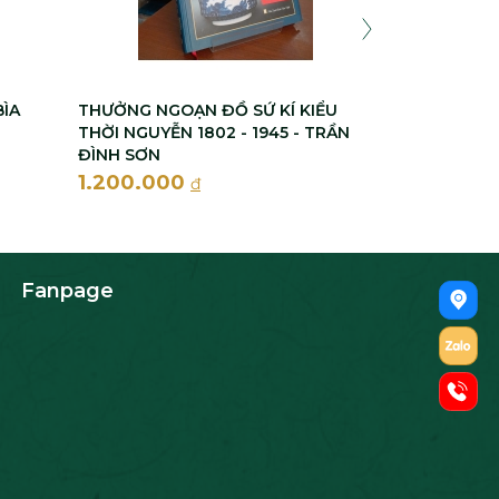
BÌA
THƯỞNG NGOẠN ĐỒ SỨ KÍ KIỂU
THỜI NGUYỄN 1802 - 1945 - TRẦN
ĐÌNH SƠN
1.200.000
đ
Fanpage