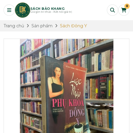
0
SÁCH BẢO KHANG
Giữ gìn tri thức - Kết nối giá trị
Trang chủ
Sản phẩm
Sách Đông Y