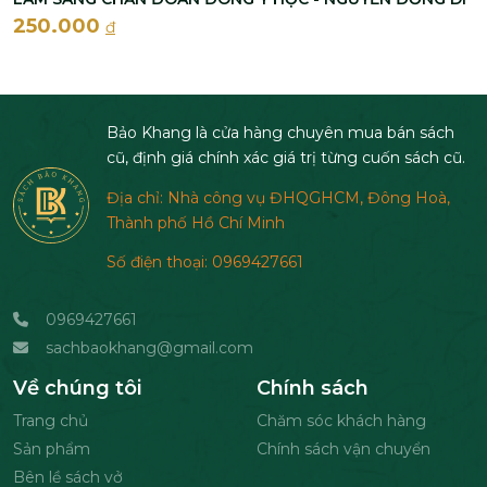
250.000
đ
Bảo Khang là cửa hàng chuyên mua bán sách
cũ, định giá chính xác giá trị từng cuốn sách cũ.
Địa chỉ: Nhà công vụ ĐHQGHCM, Đông Hoà,
Thành phố Hồ Chí Minh
Số điện thoại: 0969427661
0969427661
sachbaokhang@gmail.com
Về chúng tôi
Chính sách
Trang chủ
Chăm sóc khách hàng
Sản phẩm
Chính sách vận chuyển
Bên lề sách vở