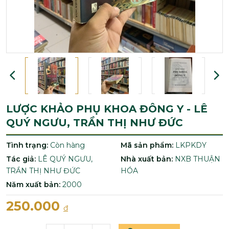
LƯỢC KHẢO PHỤ KHOA ĐÔNG Y - LÊ
QUÝ NGƯU, TRẦN THỊ NHƯ ĐỨC
Tình trạng:
Còn hàng
Mã sản phẩm:
LKPKDY
Tác giả:
LÊ QUÝ NGƯU,
Nhà xuất bản:
NXB THUẬN
TRẦN THỊ NHƯ ĐỨC
HÓA
Năm xuất bản:
2000
250.000
đ