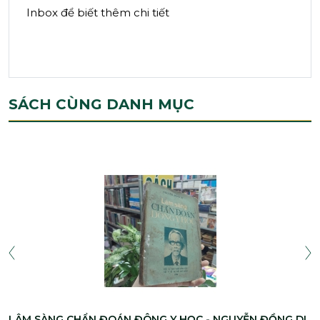
Inbox để biết thêm chi tiết
SÁCH CÙNG DANH MỤC
LÂM SÀNG CHẨN ĐOÁN ĐÔNG Y HỌC - NGUYỄN ĐỒNG DI