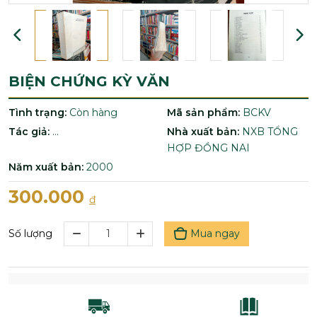
BIỆN CHỨNG KỲ VĂN
Tình trạng:
Còn hàng
Mã sản phẩm:
BCKV
Tác giả:
...
Nhà xuất bản:
NXB TỔNG
HỢP ĐỒNG NAI
Năm xuất bản:
2000
300.000
đ
Mua ngay
Số lượng