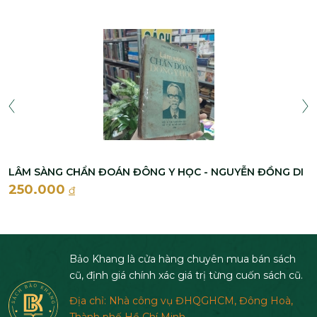
LÂM SÀNG CHẨN ĐOÁN ĐÔNG Y HỌC - NGUYỄN ĐỒNG DI
250.000
đ
Bảo Khang là cửa hàng chuyên mua bán sách
cũ, định giá chính xác giá trị từng cuốn sách cũ.
Địa chỉ: Nhà công vụ ĐHQGHCM, Đông Hoà,